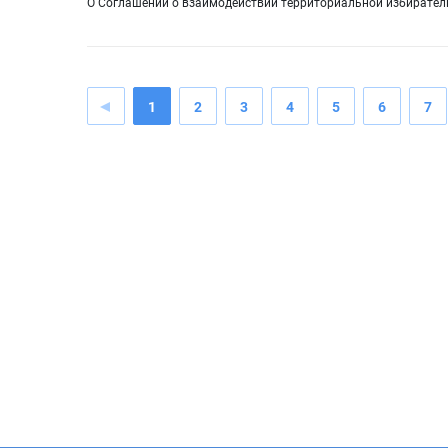
О Соглашении о взаимодействии территориальной избирател
1
2
3
4
5
6
7