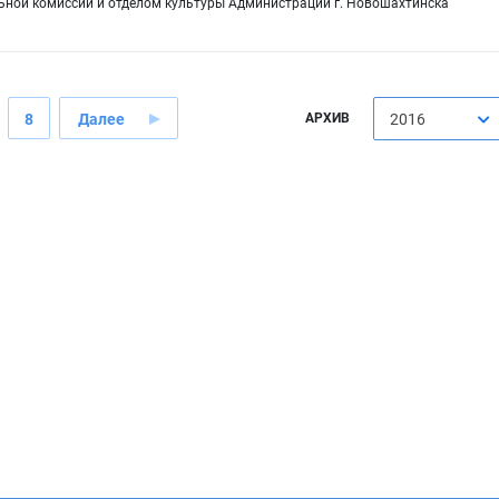
ьной комиссии и отделом культуры Администрации г. Новошахтинска
8
Далее
АРХИВ
2016