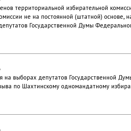
енов территориальной избирательной комисс
миссии не на постоянной (штатной) основе, н
депутатов Государственной Думы Федерально
6
ия на выборах депутатов Государственной Ду
зыва по Шахтинскому одномандатному избира
6