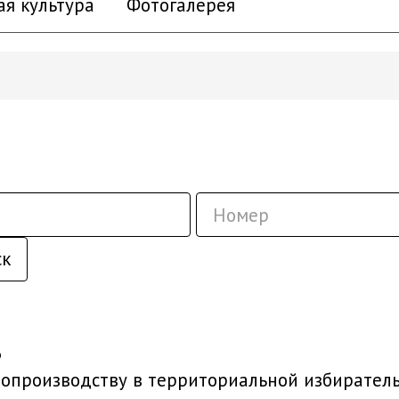
ая культура
Фотогалерея
ск
6
опроизводству в территориальной избирател