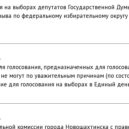
ия на выборах депутатов Государственной Ду
зыва по федеральному избирательному округу
6
ля голосования, предназначенных для голосов
 не могут по уважительным причинам (по сост
е для голосования на выборах в Единый день
6
льной комиссии города Новошахтинска с право