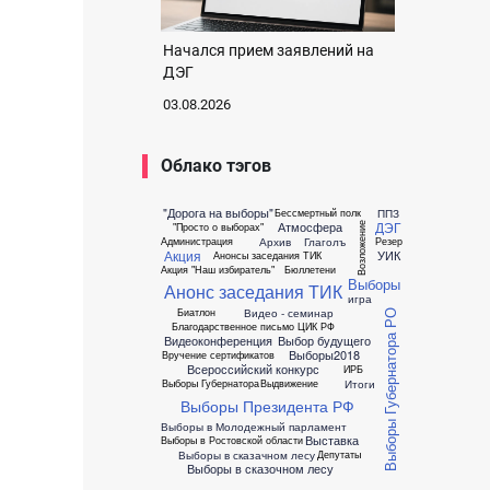
Начался прием заявлений на
ДЭГ
03.08.2026
Облако тэгов
"Дорога на выборы"
ППЗ
Бессмертный полк
ДЭГ
Атмосфера
Возложение
"Просто о выборах"
Архив
Глаголъ
Администрация
Резер
Акция
УИК
Анонсы заседания ТИК
Акция "Наш избиратель"
Бюллетени
Выборы
Анонс заседания ТИК
игра
Видео - семинар
Биатлон
Выборы Губернатора РО
Благодарственное письмо ЦИК РФ
Видеоконференция
Выбор будущего
Выборы2018
Вручение сертификатов
Всероссийский конкурс
ИРБ
Итоги
Выборы Губернатора
Выдвижение
Выборы Президента РФ
Выборы в Молодежный парламент
Выставка
Выборы в Ростовской области
Выборы в сказачном лесу
Депутаты
Выборы в сказочном лесу