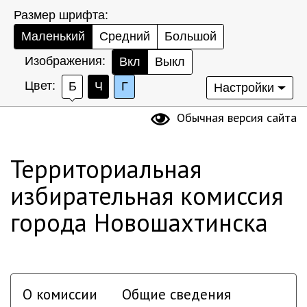
Размер шрифта:
Маленький
Средний
Большой
Изображения:
Вкл
Выкл
Цвет:
Б
Ч
Г
Настройки
Обычная версия сайта
Территориальная
избирательная комиссия
города Новошахтинска
О комиссии
Общие сведения