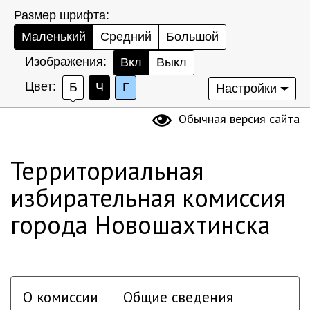
Размер шрифта:
Маленький
Средний
Большой
Изображения:
Вкл
Выкл
Цвет:
Б
Ч
Г
Настройки
Обычная версия сайта
Территориальная
избирательная комиссия
города Новошахтинска
О комиссии
Общие сведения