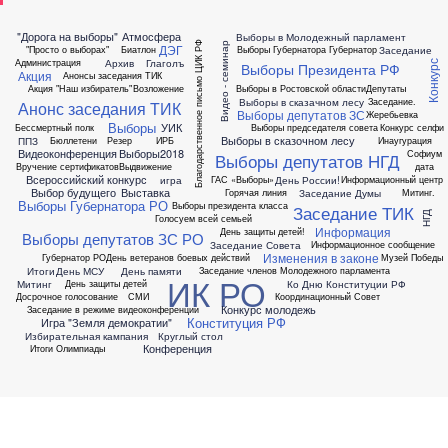
"Дорога на выборы"
Атмосфера
Выборы в Молодежный парламент
Благодарственное письмо ЦИК РФ
Видео - семинар
ДЭГ
Заседание
"Просто о выборах"
Биатлон
Выборы Губернатора
Губернатор
Архив
Глаголъ
Администрация
Конкурс
Выборы Президента РФ
Акция
Анонсы заседания ТИК
Акция "Наш избиратель"
Возложение
Выборы в Ростовской области
Депутаты
Выборы в сказачном лесу
Заседание.
Анонс заседания ТИК
Выборы депутатов ЗС
Жеребьевка
Выборы
УИК
Бессмертный полк
Выборы председателя совета
Конкурс селфи
Выборы в сказочном лесу
ППЗ
Бюллетени
Резер
ИРБ
Инаугурация
Видеоконференция
Выборы2018
Софиум
Выборы депутатов НГД
Вручение сертификатов
Выдвижение
дата
Всероссийский конкурс
игра
День России!
ГАС «Выборы»
Информационный центр
Выбор будущего
Выставка
Заседание Думы
Горячая линия
Митинг.
Выборы Губернатора РО
Выборы президента класса
Заседание ТИК
НГД
Голосуем всей семьей
Информация
День защиты детей!
Выборы депутатов ЗС РО
Заседание Совета
Информационное сообщение
Изменения в законе
Губернатор РО
День ветеранов боевых действий
Музей Победы
Итоги
День МСУ
День памяти
Заседание членов Молодежного парламента
ИК РО
Митинг
Ко Дню Конституции РФ
День защиты детей
Досрочное голосование
СМИ
Координационный Совет
Конкурс молодежь
Заседание в режиме видеоконференции
Конституция РФ
Игра "Земля демократии"
Избирательная кампания
Круглый стол
Конференция
Итоги Олимпиады