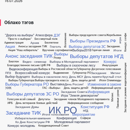
16.07.2026
Облако тэгов
ДЭГ
"Дорога на выборы"
Атмосфера
Возложение
Конкурс селфи
Выборы председателя совета
Жеребьевка
"Просто о выборах"
Бессмертный полк
игра
Выборы Президента РФ
Архив
Администрация
Бюллетени
Акция
Выборы депутатов ЗС
Глаголъ
Анонсы заседания ТИК
Заседание.
Выборы2018
Итоги
Акция "Наш избиратель"
Вручение сертификатов
Горячая линия
Выборы
Выборы депутатов НГД
Анонс заседания ТИК
Резер
Конкурс
Видео - семинар
Выборы в Молодежный парламент
Биатлон
Заседание в режиме видеоконференции
Выборы в сказочном лесу
Благодарственное письмо ЦИК РФ
Инаугурация
Видеоконференция
Выборы в Ростовской области
Губернатор
Досрочное голосование
Всероссийский конкурс
ППЗ
Заседание
Митинг
Выдвижение
Губернатор РО
Выбор будущего
Выборы в сказачном лесу
День МСУ
День памяти
Круглый стол
Выборы Губернатора
Выборы президента класса
День защиты детей
Итоги Олимпиады
Выборы Губернатора РО
Изменения в законе
Выставка
День России!
УИК
ГАС «Выборы»
День защиты детей!
Информационный центр
Информация
Павовые уроки
Заседание Совета
Выборы депутатов ЗС РО
Митинг.
Игра "Земля демократии"
Голосуем всей семьей
Депутаты
Заседание членов Молодежного парламента
ИРБ
День ветеранов боевых действий
Информационное сообщение
ИК РО
Конституция РФ
Заседание Думы
НГД
Заседание ТИК
Мероприятие
Итоги голосования
Конференция
Избирательная кампания
Софиум
Молодежный парламент
Ко Дню Конституции РФ
Конкурс молодежь
Координационный Совет