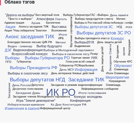
Облако тэгов
"Дорога на выборы"
День памяти
Бессмертный полк
Выборы Губернатора
ГАС «Выборы»
Атмосфера
Вручение сертификатов
Глаголъ
"Просто о выборах"
Выборы председателя совета
Митинг.
Архив
Администрация
Бюллетени
Выборы в Ростовской области
Конкурс селфи
Акция
Выборы депутатов ЗС
Выставка
НГД
игра
Анонсы заседания ТИК
Акция "Наш избиратель"
Биатлон
Возложение
Выборы депутатов ЗС РО
Итоги
Анонс заседания ТИК
Конкурс
ИРБ
Выборы президента класса
Инаугурация
Выборы2018
Митинг
Благодарственное письмо ЦИК РФ
День защиты детей
Выбор будущего
Заседание Совета
Видео - семинар
Выдвижение
Заседание.
День защиты детей!
ДЭГ
архив
Видеоконференция
Выборы в Молодежный парламент
Всероссийский конкурс
Выборы в сказачном лесу
Резер
Выборы
Выборы Губернатора РО
УИК
Горячая линия
ППЗ
Губернатор
Голосуем всей семьей
Обучение КРС
Обучение!
Губернатор РО
Жеребьевка
Выборы Президента РФ
Информация
День МСУ
Олимпиада
Выборы в сказочном лесу
День ветеранов боевых действий
Итоги Олимпиады
Мероприятие
Выборы депутатов НГД
Заседание ТИК
Награждение
Заседание
День России!
Депутаты
Заседание в режиме видеоконференции
Олимпиада.
ИК РО
Досрочное голосование
Информационное сообщение
Заседание Думы
Итоги голосования
Конкурс молодежь
Заседание членов Молодежного парламента
Игра "Земля демократии"
Конференция
Избирательная кампания
Ко Дню Конституции РФ
Изменения в законе
Информационный центр