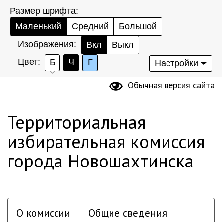
Размер шрифта:
Маленький
Средний
Большой
Изображения:
Вкл
Выкл
Цвет:
Б
Ч
Г
Настройки
Обычная версия сайта
Территориальная
избирательная комиссия
города Новошахтинска
О комиссии
Общие сведения