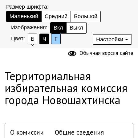
Размер шрифта:
Маленький
Средний
Большой
Изображения:
Вкл
Выкл
Цвет:
Б
Ч
Г
Настройки
Обычная версия сайта
Территориальная
избирательная комиссия
города Новошахтинска
О комиссии
Общие сведения