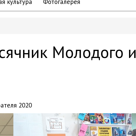
ая культура
Фотогалерея
есячник Молодого 
рателя 2020