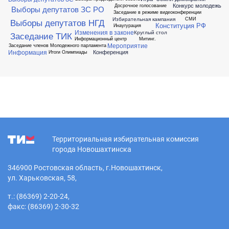
Конкурс молодежь
Досрочное голосование
Выборы депутатов ЗС РО
Заседание в режиме видеоконференции
Избирательная кампания
СМИ
Выборы депутатов НГД
Конституция РФ
Инаугурация
Изменения в законе
Круглый стол
Заседание ТИК
Информационный центр
Митинг.
Мероприятие
Заседание членов Молодежного парламента
Информация
Конференция
Итоги Олимпиады
Территориальная избирательная комиссия
города Новошахтинска
346900 Ростовская область, г.Новошахтинск,
ул. Харьковская, 58,
т.: (86369) 2-20-24,
факс: (86369) 2-30-32