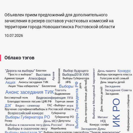
Объявлен прием предложений для дополнительного
зачисления в резерв составов участковых комиссий на
территории города Новошахтинска Ростовской области
10.07.2026
Облако тэгов
Конкурс
"Дорога на выборы"
Выбор будущего
Выборы в Молодежный парламент
Возложение
День памяти
Биатлон
Архив
Выставка
Выборы2018
УИК
"Просто о выборах"
Выборы президента класса
Атмосфера
Администрация
Выборы Губернатора
Голосуем всей семьей
Акция
День ветеранов боевых действий
Анонсы заседания ТИК
ИРБ
День защиты детей
Выборы Президента РФ
дата
Выборы
Заседание
Акция "Наш избиратель"
Бюллетени
День защиты детей!
Глаголъ
Заседание Совета
Анонс заседания ТИК
Выдвижение
Заседание.
Информационное сообщение
Видеоконференция
ППЗ
Бессмертный полк
ИК РО
Благодарственное письмо ЦИК РФ
Горячая линия
ДЭГ
Видео - семинар
игра
ГАС «Выборы»
Вручение сертификатов
Выборы в Ростовской области
Всероссийский конкурс
Губернатор
Выборы Губернатора РО
Митинг
Губернатор РО
День МСУ
НГД
Резер
Депутаты
Выборы в сказачном лесу
День России!
Итоги
Конкурс селфи
Выборы в сказочном лесу
Заседание Думы
Жеребьевка
Выборы депутатов ЗС
Игра "Земля демократии"
Выборы председателя совета