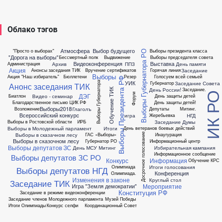
Облако тэгов
Атмосфера
Выбор будущего
"Просто о выборах"
Выборы президента класса
Выборы Губернатора РО
"Дорога на выборы"
Бессмертный полк
Выдвижение
Выборы председателя совета
Видеоконференция
Выставка
Архив
ППЗ
День памяти
Администрация
Акция
Заседание
Анонсы заседания ТИК
Вручение сертификатов
Горячая линия
Выборы
Акция "Наш избиратель"
Бюллетени
Резер
Голосуем всей семьей
Выборы Президента РФ
УИК
Заседание Совета
Губернатор
Выборы Губернатора
Анонс заседания ТИК
День России!
Заседание.
Обучение ТИК
ИК Р
ДЭГ
Форум
Видео - семинар
Биатлон
День защиты детей
Благодарственное письмо ЦИК РФ
День защиты детей!
Выборы2018
Глаголъ
Возложение
Депутаты
Митинг.
Всероссийский конкурс
игра
НГД
Жеребьевка
Заседание Думы
Выборы в Ростовской области
ИРБ
Выборы в Молодежный парламент
Итоги
День ветеранов боевых действий
Выборы в сказачном лесу
ГАС «Выборы»
Инаугурация
Досрочное голосование
Выборы в сказочном лесу
Губернатор РО
Информационный центр
Выборы депутатов ЗС
День МСУ
Митинг
Избирательная кампания
Информационное сообщение
Выборы депутатов ЗС РО
Конкурс
Информация
Обучение КРС
Итоги голосования
Олимпиада
Выборы депутатов НГД
Конференция
Олимпиада.
Изменения в законе
Круглый стол
Заседание ТИК
Мероприятие
Игра "Земля демократии"
Конституция РФ
Заседание в режиме видеоконференции
Заседание членов Молодежного парламента
Музей Победы
Итоги Олимпиады
Конкурс селфи
Координационный Совет