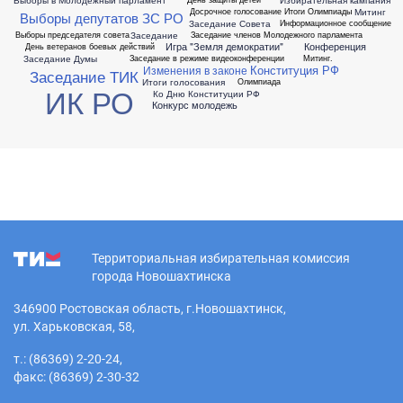
Митинг
Досрочное голосование
Итоги Олимпиады
Выборы депутатов ЗС РО
Заседание Совета
Информационное сообщение
Заседание
Выборы председателя совета
Заседание членов Молодежного парламента
Игра "Земля демократии"
Конференция
День ветеранов боевых действий
Заседание Думы
Заседание в режиме видеоконференции
Митинг.
Конституция РФ
Изменения в законе
Заседание ТИК
Итоги голосования
Олимпиада
ИК РО
Ко Дню Конституции РФ
Конкурс молодежь
Территориальная избирательная комиссия
города Новошахтинска
346900 Ростовская область, г.Новошахтинск,
ул. Харьковская, 58,
т.: (86369) 2-20-24,
факс: (86369) 2-30-32