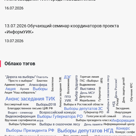
16.07.2026
13.07.2026 Обучающий семинар координаторов проекта
«ИнформУИК»
13.07.2026
Облако тэгов
ДЭГ
"Дорога на выборы"
Глаголъ
Горячая линия
Выборы в сказачном лесу
Выбор будущего
Бюллетени
Анонсы заседания ТИК
День защиты детей!
ИРБ
День России!
Возложение
"Просто о выборах"
Биатлон
ГАС «Выборы»
Атмосфера
Администрация
Выдвижение
Обучение КРС
Выборы
Акция
Выставка
Архив
Губернатор
День МСУ
Акция "Наш избиратель"
ППЗ
Депутаты
Анонс заседания ТИК
УИК
Резер
Жеребьевка
НГД
Выборы2018
Бессмертный полк
Выборы в Ростовской области
Выборы депутатов ЗС
Благодарственное письмо ЦИК РФ
Заседание.
Всероссийский конкурс
Видео - семинар
Губернатор РО
Инаугурация
Выборы Губернатора РО
Видеоконференция
Итоги
Голосуем всей семьей
Информация
игра
Вручение сертификатов
Выборы президента класса
Выборы в сказочном лесу
День памяти
Выборы Губернатора
Информационный центр
Конкурс
Выборы депутатов НГД
Выборы Президента РФ
Конкурс селфи
Выборы в Молодежный парламент
Избирательная кампания
День защиты детей