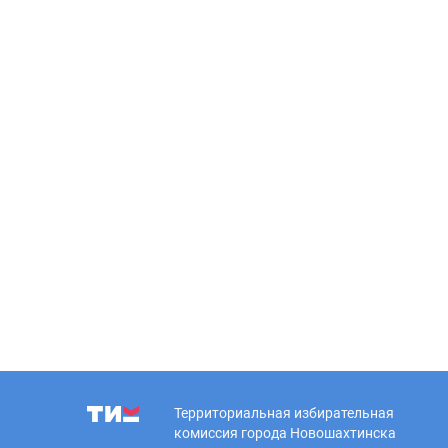
Территориальная избирательная
комиссия города Новошахтинска