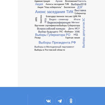
Архив
Глаголъ
Администрация
Возложение
Акция
Выборы2018
Анонсы заседания ТИК
ДЭГ
Акция "Наш избиратель"
Бюллетени
Выставка
Анонс заседания ТИК
Губернатор
Благодарственное письмо ЦИК РФ
Биатлон
ИРБ
Видео - семинар
Итоги
Выборы депутатов ЗС
ППЗ
Видеоконференция
Митинг
Вручение сертификатов
Выборы Губернатора
Всероссийский конкурс
День МСУ
Выбор будущего
УИК
ГАС «Выборы»
Выборы Губернатора РО
НГД
Резер
Горячая линия
Выборы Президента РФ
Выборы в Молодежный парламент
Выборы в Ростовской области