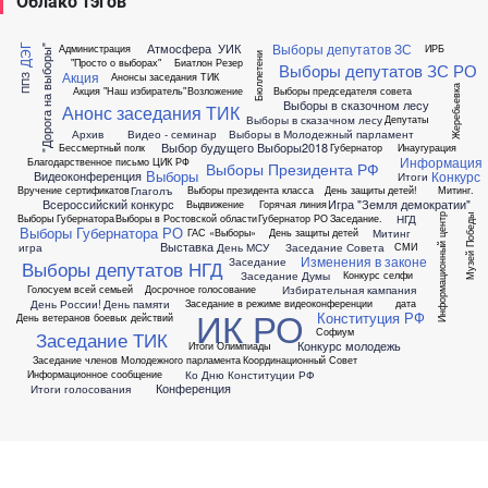
Облако тэгов
Выборы депутатов ЗС
Атмосфера
УИК
Администрация
ИРБ
ДЭГ
"Дорога на выборы"
Бюллетени
"Просто о выборах"
Биатлон
Резер
Выборы депутатов ЗС РО
Акция
Анонсы заседания ТИК
ППЗ
Жеребьевка
Акция "Наш избиратель"
Возложение
Выборы председателя совета
Выборы в сказочном лесу
Анонс заседания ТИК
Выборы в сказачном лесу
Депутаты
Архив
Видео - семинар
Выборы в Молодежный парламент
Выбор будущего
Выборы2018
Бессмертный полк
Губернатор
Инаугурация
Информация
Благодарственное письмо ЦИК РФ
Выборы Президента РФ
Выборы
Конкурс
Видеоконференция
Итоги
Глаголъ
Вручение сертификатов
Выборы президента класса
День защиты детей!
Митинг.
Всероссийский конкурс
Игра "Земля демократии"
Выдвижение
Горячая линия
НГД
Выборы Губернатора
Выборы в Ростовской области
Губернатор РО
Заседание.
Информационный центр
Музей Победы
Выборы Губернатора РО
Митинг
ГАС «Выборы»
День защиты детей
Выставка
игра
День МСУ
Заседание Совета
СМИ
Изменения в законе
Заседание
Выборы депутатов НГД
Заседание Думы
Конкурс селфи
Избирательная кампания
Голосуем всей семьей
Досрочное голосование
День России!
День памяти
Заседание в режиме видеоконференции
дата
ИК РО
Конституция РФ
День ветеранов боевых действий
Софиум
Заседание ТИК
Конкурс молодежь
Итоги Олимпиады
Заседание членов Молодежного парламента
Координационный Совет
Ко Дню Конституции РФ
Информационное сообщение
Конференция
Итоги голосования