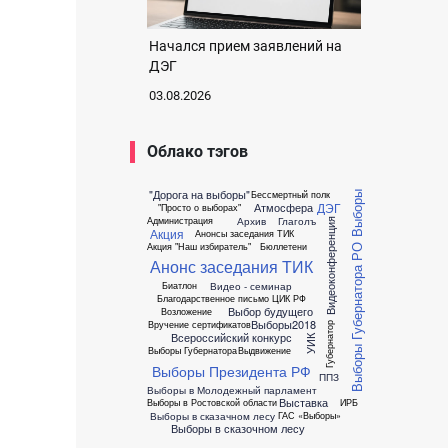
Начался прием заявлений на
ДЭГ
03.08.2026
Облако тэгов
"Дорога на выборы"
Бессмертный полк
Выборы
ДЭГ
Атмосфера
"Просто о выборах"
Архив
Глаголъ
Администрация
Видеоконференция
Акция
Анонсы заседания ТИК
Акция "Наш избиратель"
Бюллетени
Выборы Губернатора РО
Анонс заседания ТИК
Видео - семинар
Биатлон
Благодарственное письмо ЦИК РФ
Выбор будущего
Возложение
Выборы2018
Вручение сертификатов
Губернатор
Всероссийский конкурс
УИК
Выборы Губернатора
Выдвижение
Выборы Президента РФ
ППЗ
Выборы в Молодежный парламент
Выставка
Выборы в Ростовской области
ИРБ
Выборы в сказачном лесу
ГАС «Выборы»
Выборы в сказочном лесу