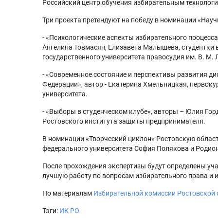
Российский центр обучения избирательным технологи
Три проекта претендуют на победу в номинации «Нау
- «Психологические аспекты избирательного процесса
Ангелина Товмасян, Елизавета Малышева, студентки 
государственного университета правосудия им. В. М. 
- «Современное состояние и перспективы развития д
Федерации», автор - Екатерина Хмельницкая, первок
университета.
- «Выборы в студенческом клубе», авторы – Юлия Горд
Ростовского института защиты предпринимателя.
В номинации «Творческий циклон» Ростовскую област
федерального университета София Полякова и Родион
После прохождения экспертизы будут определены уча
лучшую работу по вопросам избирательного права и 
По материалам
Избирательной комиссии Ростовской 
Тэги:
ИК РО