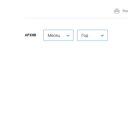
Вер
АРХИВ
Месяц
Год