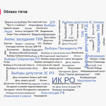
Облако тэгов
ДЭГ
Выборы депутатов ЗС
Конкурс
"Дорога на выборы"
Вручение сертификатов
Бессмертный полк
Выборы
Атмосфера
УИК
Выборы2018
Олимпиада.
"Просто о выборах"
Горячая линия
День МСУ
ППЗ
Заседание ТИК
Выборы депутатов НГД
Архив
Глаголъ
Администрация
Бюллетени
Акция
Анонсы заседания ТИК
Выдвижение
ТИК
Видеоконференция
Акция "Наш избиратель"
Выставка
игра
Митинг
Анонс заседания ТИК
выборы
НГД
Депутаты
Губернатор РО
Видео - семинар
День России!
Биатлон
ГАС «Выборы»
Софиум
Благодарственное письмо ЦИК РФ
Выборы Президента РФ
Выбор будущего
Возложение
ИРБ
Всероссийский конкурс
Выборы в сказачном лесу
Жеребьевка
Информация
Выборы в Молодежный парламент
Итоги
Выборы Губернатора
Выборы Губернатора РО
Выборы председателя совета
Заседание.
Конкурс селфи
День памяти
Резер
Выборы президента класса
Итоги Олимпиады
Заседание
Круглый стол
Выборы в Ростовской области
Голосуем всей семьей
Выборы в сказочном лесу
День защиты детей
Инаугурация
Музей Победы
Заседание Думы
Информационный центр
Губернатор
Выборы депутатов ЗС РО
Игра "Земля демократии"
СМИ
ИК РО
Конференция
День ветеранов боевых действий
Мероприятие
День защиты детей!
Митинг.
Заседание Совета
Досрочное голосование
Информационное сообщение
Ко Дню Конституции РФ
Заседание в режиме видеоконференции
Конкурс молодежь
Заседание членов Молодежного парламента
Конституция РФ
Избирательная кампания
Изменения в законе
Награждение