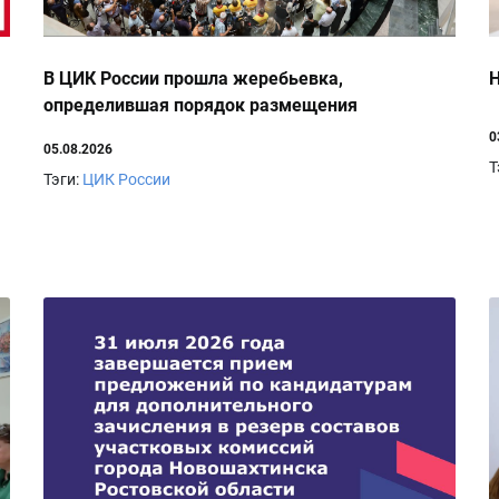
В ЦИК России прошла жеребьевка,
Н
определившая порядок размещения
наименований и эмблем политических партий в
0
05.08.2026
избирательном бюллетене
Т
Тэги:
ЦИК России