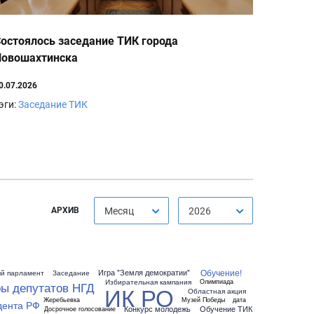
остоялось заседание ТИК города
Новошахтинска
0.07.2026
эги:
Заседание ТИК
АРХИВ
Месяц
2026
Обучение!
Игра "Земля демократии"
й парламент
Заседание
Избирательная кампания
Олимпиада
ы депутатов НГД
ИК РО
Областная акция
Жеребьевка
Музей Победы
дата
дента РФ
Конкурс молодежь
Обучение ТИК
Досрочное голосование