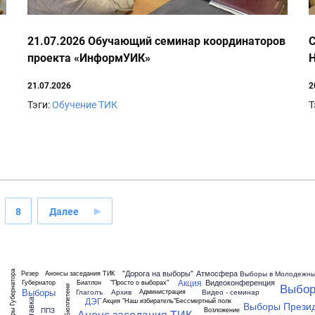
21.07.2026 Обучающий семинар координаторов
С
проекта «ИнформУИК»
21.07.2026
2
Тэги:
Обучение ТИК
Т
8
Далее
"Дорога на выборы"
Атмосфера
Выборы в Молодежны
Резер
Анонсы заседания ТИК
Выборы Губернатора
Акция
Видеоконференция
Губернатор
Биатлон
"Просто о выборах"
Выбор
Бюллетени
Выборы
Глаголъ
Архив
Видео - семинар
Администрация
ДЭГ
Акция "Наш избиратель"
Бессмертный полк
Выставка
Выборы Прези
ППЗ
Возложение
Анонс заседания ТИК