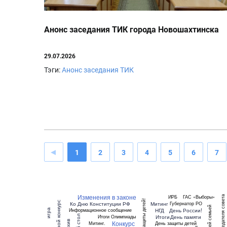
Анонс заседания ТИК города Новошахтинска
29.07.2026
Тэги:
Анонс заседания ТИК
1
2
3
4
5
6
7
Изменения в законе
ИРБ
ГАС «Выборы»
Выборы председателя совета
День защиты детей!
Областной конкурс
Ко Дню Конституции РФ
Митинг
Губернатор РО
НГД
День России!
Информационное сообщение
игра
Итоги
День памяти
Итоги Олимпиады
Конкурс
архив
Митинг.
День защиты детей