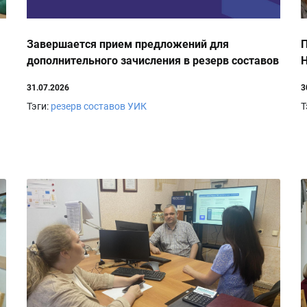
Завершается прием предложений для
П
дополнительного зачисления в резерв составов
Н
участковых комиссий на территории города
31.07.2026
3
Новошахтинска
Тэги:
резерв составов УИК
Т