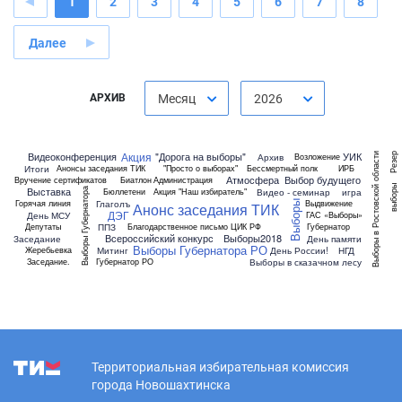
1
2
3
4
5
6
7
8
Далее
АРХИВ
Месяц
2026
Акция
Видеоконференция
"Дорога на выборы"
УИК
Выборы в Ростовской области
Резер
Архив
Возложение
Итоги
Анонсы заседания ТИК
"Просто о выборах"
Бессмертный полк
ИРБ
Атмосфера
Выбор будущего
Вручение сертификатов
Биатлон
Администрация
выборы
Выставка
Видео - семинар
игра
Бюллетени
Акция "Наш избиратель"
Выборы Губернатора
Глаголъ
Горячая линия
Выдвижение
Выборы
Анонс заседания ТИК
ДЭГ
День МСУ
ГАС «Выборы»
ППЗ
Депутаты
Благодарственное письмо ЦИК РФ
Губернатор
Всероссийский конкурс
Выборы2018
Заседание
День памяти
Выборы Губернатора РО
Митинг
День России!
НГД
Жеребьевка
Выборы в сказачном лесу
Заседание.
Губернатор РО
Территориальная избирательная комиссия
города Новошахтинска