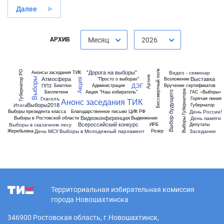
Далее
АРХИВ
Месяц
2026
"Дорога на выборы"
Бессмертный полк
Губернатор РО
Видео - семинар
Анонсы заседания ТИК
Архив
Атмосфера
Выставка
"Просто о выборах"
Возложение
Выборы
Акция
ДЭГ
ППЗ
Биатлон
Администрация
Вручение сертификатов
Бюллетени
Акция "Наш избиратель"
ГАС «Выборы»
Выборы Губернатора
Выбор будущего
Глаголъ
Горячая линия
Анонс заседания ТИК
Выборы2018
Итоги
Губернатор
День России!
Выборы президента класса
Благодарственное письмо ЦИК РФ
Видеоконференция
День памяти
Выборы в Ростовской области
Выдвижение
Всероссийский конкурс
Выборы в сказачном лесу
ИРБ
Депутаты
День МСУ
Выборы в Молодежный парламент
Заседание
Жеребьевка
Резер
Территориальная избирательная комиссия
города Новошахтинска
346900 Ростовская область, г.Новошахтинск,