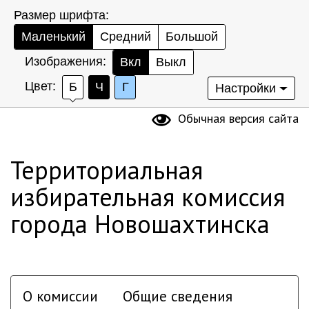
Размер шрифта:
Маленький
Средний
Большой
Изображения:
Вкл
Выкл
Цвет:
Б
Ч
Г
Настройки
Обычная версия сайта
Территориальная
избирательная комиссия
города Новошахтинска
О комиссии
Общие сведения