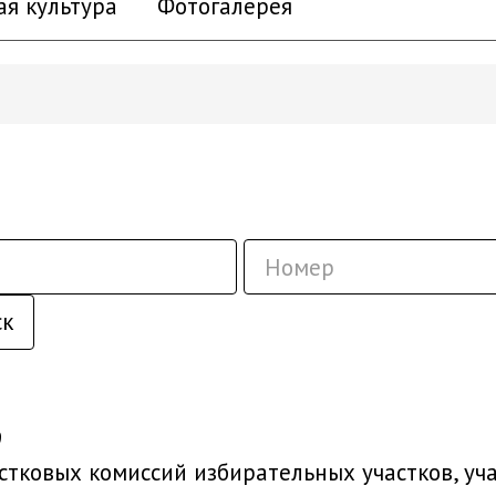
ая культура
Фотогалерея
ск
9
астковых комиссий избирательных участков, у