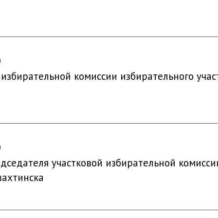
9
 избирательной комиссии избирательного учас
9
седателя участковой избирательной комиссии 
шахтинска