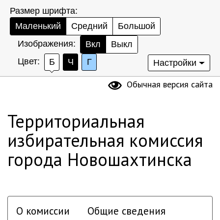
Размер шрифта:
Маленький
Средний
Большой
Изображения:
Вкл
Выкл
Цвет:
Б
Ч
Г
Настройки
Обычная версия сайта
Территориальная
избирательная комиссия
города Новошахтинска
О комиссии
Общие сведения