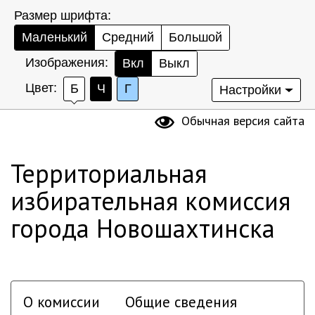
Размер шрифта:
Маленький
Средний
Большой
Изображения:
Вкл
Выкл
Цвет:
Б
Ч
Г
Настройки
Обычная версия сайта
Территориальная
избирательная комиссия
города Новошахтинска
О комиссии
Общие сведения