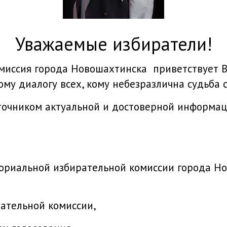
уважаемые избиратели!
омиссия города Новошахтинска приветствует
му диалогу всех, кому небезразлична судьба с
точником актуальной и достоверной информац
ториальной избирательной комиссии города Н
рательной комиссии,