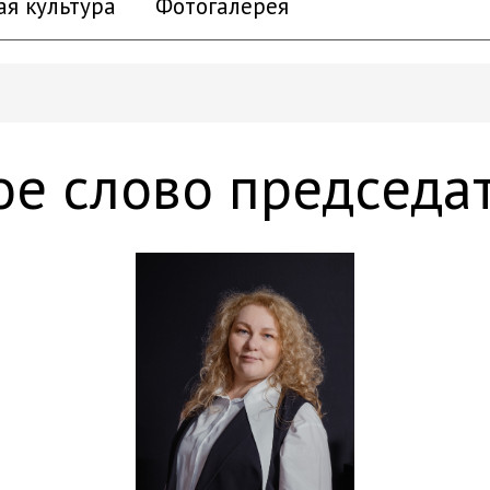
ая культура
Фотогалерея
ое слово председа