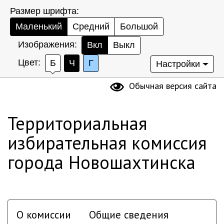
Размер шрифта:
Маленький
Средний
Большой
Изображения:
Вкл
Выкл
Цвет:
Б
Ч
Г
Настройки
Обычная версия сайта
Территориальная
избирательная комиссия
города Новошахтинска
О комиссии
Общие сведения