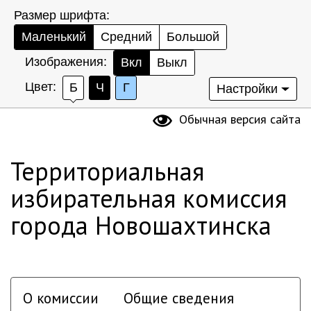
Размер шрифта:
Маленький
Средний
Большой
Изображения:
Вкл
Выкл
Цвет:
Б
Ч
Г
Настройки
Обычная версия сайта
Территориальная
избирательная комиссия
города Новошахтинска
О комиссии
Общие сведения