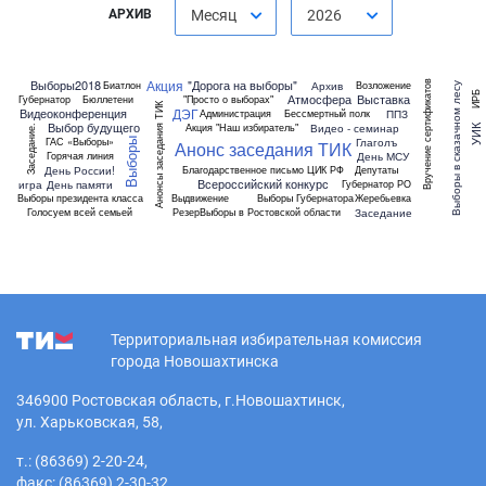
АРХИВ
Месяц
2026
Акция
Выборы2018
"Дорога на выборы"
Вручение сертификатов
Архив
Биатлон
Возложение
Выборы в сказачном лесу
ИРБ
Атмосфера
Выставка
Губернатор
Бюллетени
"Просто о выборах"
Анонсы заседания ТИК
ДЭГ
Видеоконференция
ППЗ
Администрация
Бессмертный полк
Выбор будущего
Видео - семинар
Акция "Наш избиратель"
Заседание.
УИК
Глаголъ
ГАС «Выборы»
Выборы
Анонс заседания ТИК
День МСУ
Горячая линия
День России!
Благодарственное письмо ЦИК РФ
Депутаты
Всероссийский конкурс
игра
День памяти
Губернатор РО
Выборы президента класса
Выдвижение
Выборы Губернатора
Жеребьевка
Заседание
Голосуем всей семьей
Резер
Выборы в Ростовской области
Территориальная избирательная комиссия
города Новошахтинска
346900 Ростовская область, г.Новошахтинск,
ул. Харьковская, 58,
т.: (86369) 2-20-24,
факс: (86369) 2-30-32