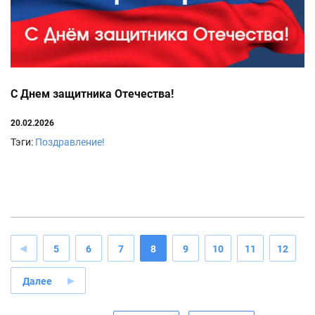
С Днем защитника Отечества!
20.02.2026
Тэги:
Поздравление!
5
6
7
8
9
10
11
12
Далее