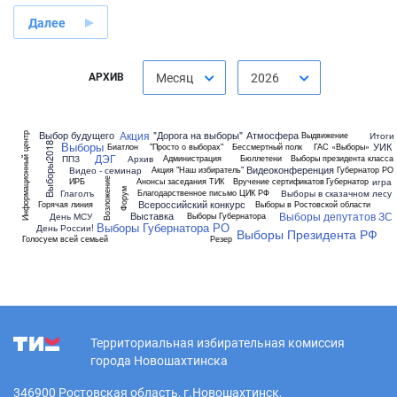
Далее
АРХИВ
Месяц
2026
Акция
Выбор будущего
"Дорога на выборы"
Атмосфера
Итоги
Выдвижение
Информационный центр
Выборы
УИК
Выборы2018
Биатлон
"Просто о выборах"
Бессмертный полк
ГАС «Выборы»
ДЭГ
ППЗ
Архив
Администрация
Бюллетени
Выборы президента класса
Видеоконференция
Видео - семинар
Акция "Наш избиратель"
Губернатор РО
Возложение
игра
ИРБ
Анонсы заседания ТИК
Вручение сертификатов
Губернатор
Форум
Глаголъ
Выборы в сказачном лесу
Благодарственное письмо ЦИК РФ
Всероссийский конкурс
Горячая линия
Выборы в Ростовской области
Выборы депутатов ЗС
Выставка
День МСУ
Выборы Губернатора
Выборы Губернатора РО
День России!
Выборы Президента РФ
Голосуем всей семьей
Резер
Территориальная избирательная комиссия
города Новошахтинска
346900 Ростовская область, г.Новошахтинск,