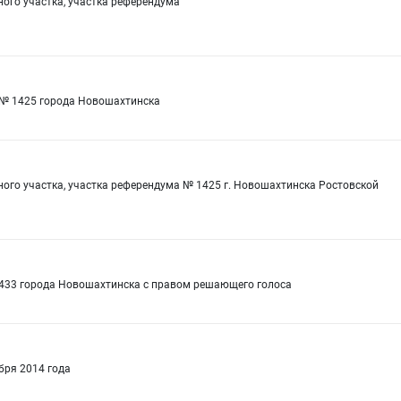
ого участка, участка референдума
 № 1425 города Новошахтинска
ого участка, участка референдума № 1425 г. Новошахтинска Ростовской
1433 города Новошахтинска с правом решающего голоса
бря 2014 года