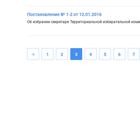
Постановление № 1-2 от 12.01.2016
Об избрании секретаря Территориальной избирательной ком
1
2
3
4
5
6
7