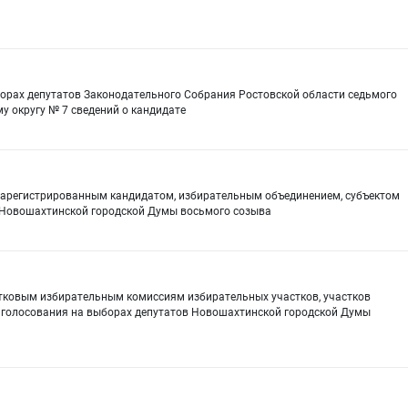
борах депутатов Законодательного Собрания Ростовской области седьмого
 округу № 7 сведений о кандидате
зарегистрированным кандидатом, избирательным объединением, субъектом
 Новошахтинской городской Думы восьмого созыва
стковым избирательным комиссиям избирательных участков, участков
 голосования на выборах депутатов Новошахтинской городской Думы