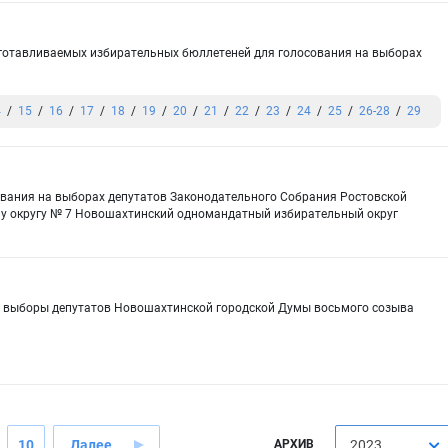
зготавливаемых избирательных бюллетеней для голосования на выборах
а
4
15
16
17
18
19
20
21
22
23
24
25
26-28
29
ования на выборах депутатов Законодательного Собрания Ростовской
у округу № 7 Новошахтинский одномандатный избирательный округ
а выборы депутатов Новошахтинской городской Думы восьмого созыва
10
Далее
АРХИВ
2023