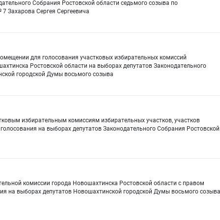
дательного Собрания Ростовской области седьмого созыва по
7 Захарова Сергея Сергеевича
помещении для голосования участковых избирательных комиссий
шахтинска Ростовской области на выборах депутатов Законодательного
нской городской Думы восьмого созыва
стковым избирательным комиссиям избирательных участков, участков
 голосования на выборах депутатов Законодательного Собрания Ростовской
тельной комиссии города Новошахтинска Ростовской области с правом
ия на выборах депутатов Новошахтинской городской Думы восьмого созыв