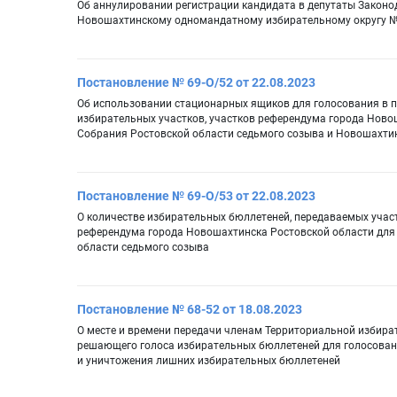
Об аннулировании регистрации кандидата в депутаты Законо
Новошахтинскому одномандатному избирательному округу № 
Постановление № 69-О/52 от 22.08.2023
Об использовании стационарных ящиков для голосования в 
избирательных участков, участков референдума города Ново
Собрания Ростовской области седьмого созыва и Новошахти
Постановление № 69-О/53 от 22.08.2023
О количестве избирательных бюллетеней, передаваемых уча
референдума города Новошахтинска Ростовской области для
области седьмого созыва
Постановление № 68-52 от 18.08.2023
О месте и времени передачи членам Территориальной избира
решающего голоса избирательных бюллетеней для голосован
и уничтожения лишних избирательных бюллетеней