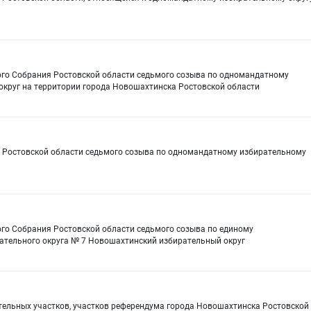
ого Собрания Ростовской области седьмого созыва по одномандатному
округ на территории города Новошахтинска Ростовской области
я Ростовской области седьмого созыва по одномандатному избирательному
ого Собрания Ростовской области седьмого созыва по единому
ательного округа № 7 Новошахтинский избирательный округ
ательных участков, участков референдума города Новошахтинска Ростовской