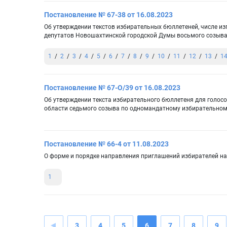
Постановление № 67-38 от 16.08.2023
Об утверждении текстов избирательных бюллетеней, числе и
депутатов Новошахтинской городской Думы восьмого созыв
1
2
3
4
5
6
7
8
9
10
11
12
13
1
Постановление № 67-О/39 от 16.08.2023
Об утверждении текста избирательного бюллетеня для голос
области седьмого созыва по одномандатному избирательном
Постановление № 66-4 от 11.08.2023
О форме и порядке направления приглашений избирателей н
1
3
4
5
6
7
8
9