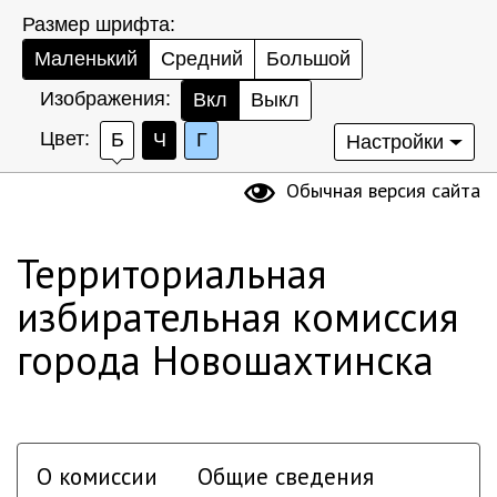
Размер шрифта:
Маленький
Средний
Большой
Изображения:
Вкл
Выкл
Цвет:
Б
Ч
Г
Настройки
Обычная версия сайта
Территориальная
избирательная комиссия
города Новошахтинска
О комиссии
Общие сведения