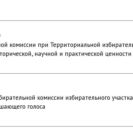
9
ой комиссии при Территориальной избирател
орической, научной и практической ценности
бирательной комиссии избирательного участк
ешающего голоса