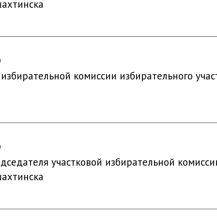
шахтинска
9
 избирательной комиссии избирательного учас
9
седателя участковой избирательной комиссии 
шахтинска