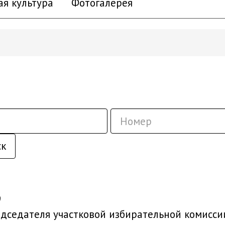
ая культура
Фотогалерея
ск
9
седателя участковой избирательной комиссии 