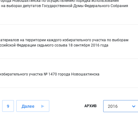
 города Новошахтинска по осуществлению порядка использования
) на выборах депутатов Государственной Думы Федерального Собрания
атериалов на территории каждого избирательного участка по выборам
сийской Федерации седьмого созыва 18 сентября 2016 года
 избирательного участка № 1470 города Новошахтинска
9
Далее
АРХИВ
2016